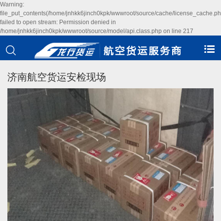
Warning:
file_put_contents(/home/jnhkk6jinch0kpk/wwwroot/source/cache/license_cache.ph
failed to open stream: Permission denied in
/home/jnhkk6jinch0kpk/wwwroot/source/model/api.class.php on line 217
济南航空货运安检现场