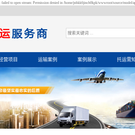
 failed to open stream: Permission denied in /home/jnhkk6jinch0kpk/wwwroot/source/model/ap
经营项目
运输案例
案例展示
托运需